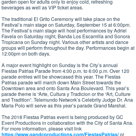
garden open for adults only to enjoy cold, refreshing
beverages as well as VIP ticket areas.
The traditional El Grito Ceremony will take place on the
Festival’s main stage on Saturday, September 15 at 6:00pm.
The Festival’s main stage will host performances by Adriel
Favela on Saturday night, Banda Los Escamilla and Sonora
Tropicana on Sunday night. Various other artists and dance
groups will perform throughout the day. Performances begin at
12:00pm on both days.
A major event highlight on Sunday is the City’s annual
Fiestas Patrias Parade from 4:00 p.m. to 6:00 p.m. Over 120
parade entries will be showcased this year. The Fiestas
Patrias parade will march down Main Street towards the
Downtown area and onto Santa Ana Boulevard. This year’s
parade theme is “Arte, Cultura y Tradicion or the “Art, Culture
and Tradition”. Telemundo Network’s Celebrity Judge Dr. Ana
Maria Polo will serve as this year’s parade Grand Marshal.
The 2018 Fiestas Patrias event is being produced by GC
Event Productions in collaboration with the City of Santa Ana.
For more information, please visit link
https://www.gandcproductions.com/FiestasPatrias/
or