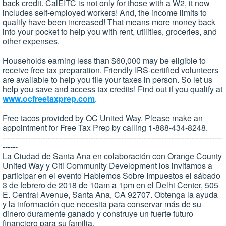
back credit. CalEITC is not only for those with a W2, it now
includes self-employed workers! And, the income limits to
qualify have been increased! That means more money back
into your pocket to help you with rent, utilities, groceries, and
other expenses.
Households earning less than $60,000 may be eligible to
receive free tax preparation. Friendly IRS-certified volunteers
are available to help you file your taxes in person. So let us
help you save and access tax credits! Find out if you qualify at
www.ocfreetaxprep.com
.
Free tacos provided by OC United Way. Please make an
appointment for Free Tax Prep by calling 1-888-434-8248.
---------------------------------------------------------------------------------------
------
La Ciudad de Santa Ana en colaboración con Orange County
United Way y Citi Community Development los invitamos a
participar en el evento Hablemos Sobre Impuestos el sábado
3 de febrero de 2018 de 10am a 1pm en el Delhi Center, 505
E. Central Avenue, Santa Ana, CA 92707. Obtenga la ayuda
y la información que necesita para conservar más de su
dinero duramente ganado y construye un fuerte futuro
financiero para su familia.