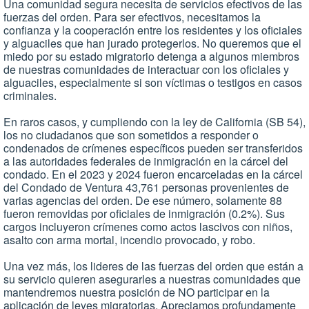
Una comunidad segura necesita de servicios efectivos de las
fuerzas del orden. Para ser efectivos, necesitamos la
confianza y la cooperación entre los residentes y los oficiales
y alguaciles que han jurado protegerlos. No queremos que el
miedo por su estado migratorio detenga a algunos miembros
de nuestras comunidades de interactuar con los oficiales y
alguaciles, especialmente si son víctimas o testigos en casos
criminales.
En raros casos, y cumpliendo con la ley de California (SB 54),
los no ciudadanos que son sometidos a responder o
condenados de crímenes específicos pueden ser transferidos
a las autoridades federales de inmigración en la cárcel del
condado. En el 2023 y 2024 fueron encarceladas en la cárcel
del Condado de Ventura 43,761 personas provenientes de
varias agencias del orden. De ese número, solamente 88
fueron removidas por oficiales de inmigración (0.2%). Sus
cargos incluyeron crímenes como actos lascivos con niños,
asalto con arma mortal, incendio provocado, y robo.
Una vez más, los lideres de las fuerzas del orden que están a
su servicio quieren asegurarles a nuestras comunidades que
mantendremos nuestra posición de NO participar en la
aplicación de leyes migratorias. Apreciamos profundamente